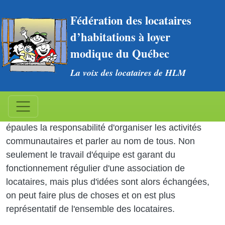
Aller au contenu principal
Fédération des locataires 
d’habitations à loyer 
modique du Québec
La voix des locataires de HLM
Le travail d'équipe au CA
Une personne seule ne peut pas porter sur ses
épaules la responsabilité d'organiser les activités
communautaires et parler au nom de tous. Non
seulement le travail d'équipe est garant du
fonctionnement régulier d'une association de
locataires, mais plus d'idées sont alors échangées,
on peut faire plus de choses et on est plus
représentatif de l'ensemble des locataires.