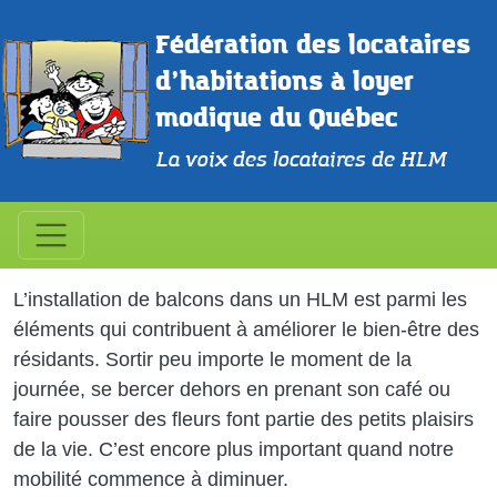
Aller au contenu principal
Fédération des locataires 
d’habitations à loyer 
modique du Québec
La voix des locataires de HLM
Balcons
Les bienfaits inattendus d’un balcon
L’installation de balcons dans un HLM est parmi les
éléments qui contribuent à améliorer le bien-être des
résidants. Sortir peu importe le moment de la
journée, se bercer dehors en prenant son café ou
faire pousser des fleurs font partie des petits plaisirs
de la vie. C’est encore plus important quand notre
mobilité commence à diminuer.