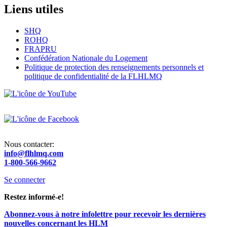
Liens utiles
SHQ
ROHQ
FRAPRU
Confédération Nationale du Logement
Politique de protection des renseignements personnels et
politique de confidentialité de la FLHLMQ
Nous contacter:
info@flhlmq.com
1-800-566-9662
Se connecter
Menu
Restez informé-e!
du
Abonnez-vous à notre infolettre pour recevoir les dernières
compte
nouvelles concernant les HLM