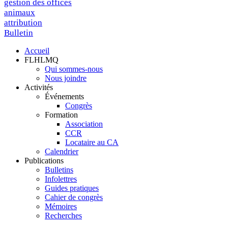
gestion des offices
animaux
attribution
Bulletin
Accueil
FLHLMQ
Navigation
Qui sommes-nous
principale
Nous joindre
Activités
Événements
Congrès
Formation
Association
CCR
Locataire au CA
Calendrier
Publications
Bulletins
Infolettres
Guides pratiques
Cahier de congrès
Mémoires
Recherches