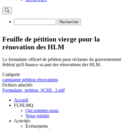
Rechercher
Rechercher
Feuille de pétition vierge pour la
rénovation des HLM
Le formulaire officiel de pétition pour réclamer du gouvernement
fédéral qu'il finance sa part des rénovations des HLM.
Catégorie
campagne pétition rénovations
Fichiers attachés
Document
Formulaire_petition_SCHL_2.pdf
Accueil
FLHLMQ
Navigation
Qui sommes-nous
principale
Nous joindre
Activités
Événements