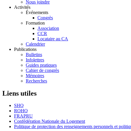
principale
Nous joindre
Activités
Événements
Congrès
Formation
Association
CCR
Locataire au CA
Calendrier
Publications
Bulletins
Infolettres
Guides pratiques
Cahier de congrès
Mémoires
Recherches
Liens utiles
SHQ
ROHQ
FRAPRU
Confédération Nationale du Logement
Politique de protection des renseignements personnels et polit