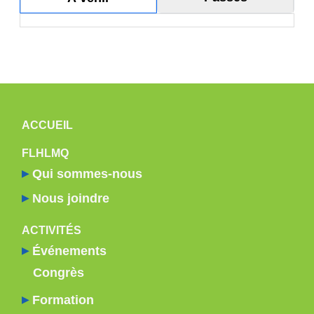
11
12
13
NAVIGATION PRINCIPALE
ACCUEIL
14
FLHLMQ
15
Qui sommes-nous
16
Nous joindre
17
ACTIVITÉS
Événements
18
Congrès
19
Formation