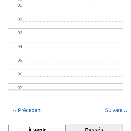
01
02
03
04
05
06
07
08
Pagination
‹‹
Précédent
Suivant
››
09
10
Passés
À venir