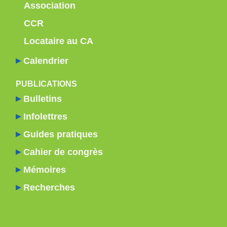
Association
20
CCR
21
Locataire au CA
22
Calendrier
23
PUBLICATIONS
Bulletins
Infolettres
Guides pratiques
Cahier de congrès
Mémoires
Recherches