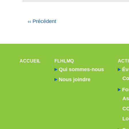
Pagination
‹‹
Précédent
NAVIGATION PRINCIPALE
ACCUEIL
FLHLMQ
ACTI
Qui sommes-nous
Év
Co
Nous joindre
Fo
As
C
Lo