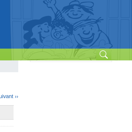
Passés
À venir
uivant
››