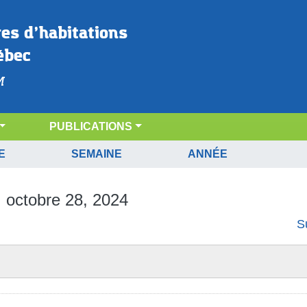
res d’habitations 
ébec
M
PUBLICATIONS
E
SEMAINE
ANNÉE
, octobre 28, 2024
S
ud Appalaches/Chaudière-Appalaches