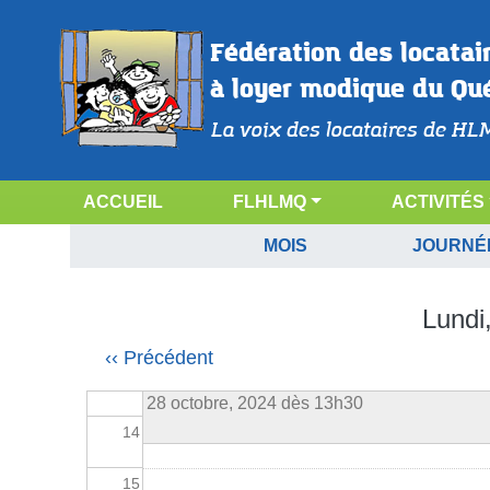
Aller au contenu principal
06
Fédération des locatai
07
à loyer modique du Qu
08
La voix des locataires de HL
Calendrier
09
NAVIGATION PRINCIPALE
ACCUEIL
FLHLMQ
ACTIVITÉS
10
CALENDRIER
MOIS
JOURNÉ
11
Lundi
12
Pagination
‹‹
Précédent
Rencontre préparation-Regroupement S
13
28 octobre, 2024 dès 13h30
14
15