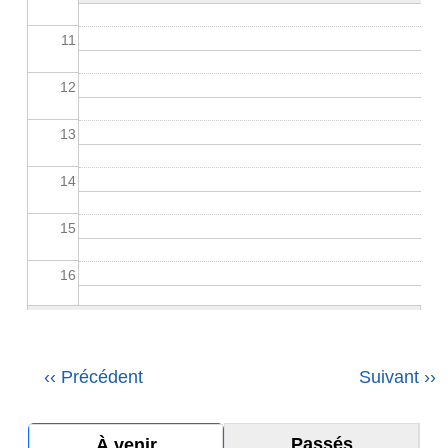
11
12
13
14
15
16
17
18
Pagination
‹‹
Précédent
Suivant
››
19
Passés
À venir