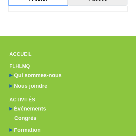
20
21
22
23
NAVIGATION PRINCIPALE
ACCUEIL
FLHLMQ
Qui sommes-nous
Nous joindre
ACTIVITÉS
Événements
Congrès
Formation