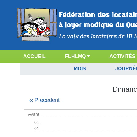
Aller au contenu principal
Fédération des locatai
à loyer modique du Qu
La voix des locataires de HL
Calendrier
NAVIGATION PRINCIPALE
ACCUEIL
FLHLMQ
ACTIVITÉS
CALENDRIER
MOIS
JOURNÉ
Dimanch
Pagination
‹‹
Précédent
Avant
01
01