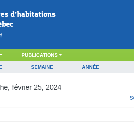
res d’habitations 
ébec
M
PUBLICATIONS
E
SEMAINE
ANNÉE
e, février 25, 2024
S