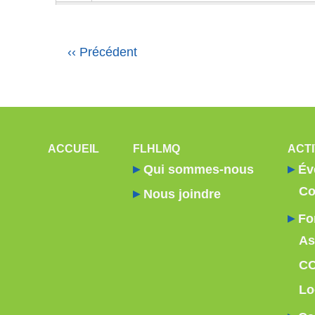
12
Pagination
‹‹
Précédent
13
14
15
NAVIGATION PRINCIPALE
ACCUEIL
FLHLMQ
ACTI
16
Qui sommes-nous
Év
Co
Nous joindre
17
Fo
18
As
19
C
Lo
20