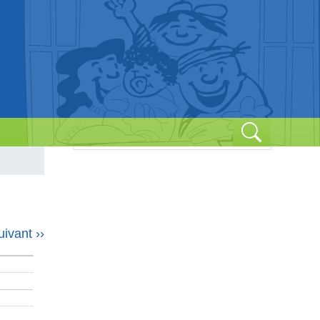
Passés
À venir
uivant
››