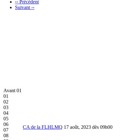
‹‹
Précédent
Suivant
››
Avant 01
01
02
03
04
05
06
CA de la FLHLMQ
17 août, 2023 dès 09h00
07
08