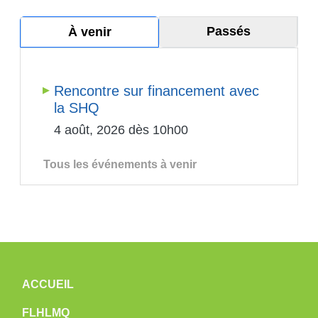
Passés
À venir
Rencontre sur financement avec
la SHQ
4 août, 2026 dès 10h00
Tous les événements à venir
NAVIGATION PRINCIPALE
ACCUEIL
FLHLMQ