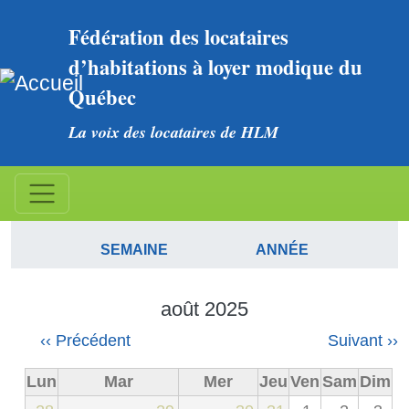
Aller au contenu principal
Fédération des locataires 
d’habitations à loyer modique du 
Québec
La voix des locataires de HLM
Calendrier
CALENDRIER
MOIS
JOURNÉE
SEMAINE
ANNÉE
août 2025
Pagination
‹‹
Précédent
Suivant
››
Lun
Mar
Mer
Jeu
Ven
Sam
Dim