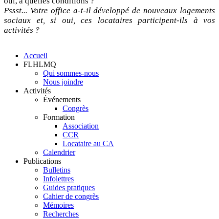
oui, à quelles conditions ?
Pssst... Votre office a-t-il développé de nouveaux logements
sociaux et, si oui, ces locataires participent-ils à vos
activités ?
Accueil
FLHLMQ
Navigation
Qui sommes-nous
principale
Nous joindre
Activités
Événements
Congrès
Formation
Association
CCR
Locataire au CA
Calendrier
Publications
Bulletins
Infolettres
Guides pratiques
Cahier de congrès
Mémoires
Recherches