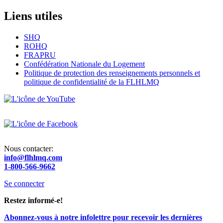
Liens utiles
SHQ
ROHQ
FRAPRU
Confédération Nationale du Logement
Politique de protection des renseignements personnels et
politique de confidentialité de la FLHLMQ
Nous contacter:
info@flhlmq.com
1-800-566-9662
Se connecter
Menu
Restez informé-e!
du
Abonnez-vous à notre infolettre pour recevoir les dernières
compte