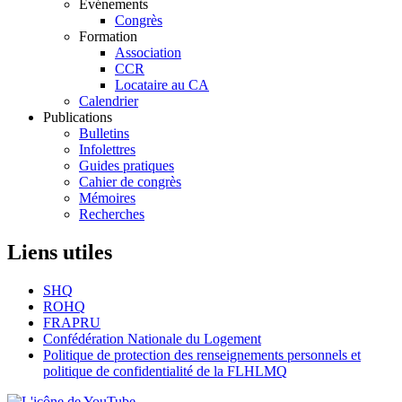
Événements
Congrès
Formation
Association
CCR
Locataire au CA
Calendrier
Publications
Bulletins
Infolettres
Guides pratiques
Cahier de congrès
Mémoires
Recherches
Liens utiles
SHQ
ROHQ
FRAPRU
Confédération Nationale du Logement
Politique de protection des renseignements personnels et
politique de confidentialité de la FLHLMQ