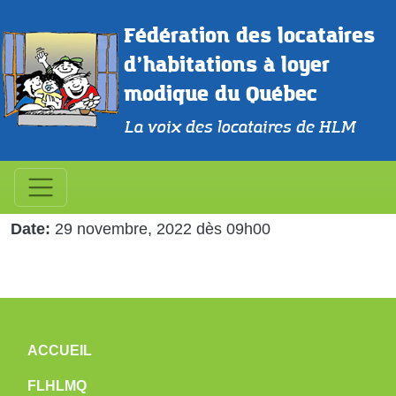
Aller au contenu principal
Fédération des locataires 
d’habitations à loyer 
modique du Québec
La voix des locataires de HLM
Réunion de l'exécutif de la
FLHLMQ
Date
29 novembre, 2022 dès 09h00
NAVIGATION PRINCIPALE
ACCUEIL
FLHLMQ