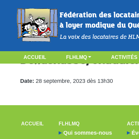
Aller au contenu principal
Fédération des locatai
à loyer modique du Qu
La voix des locataires de HL
Comité de liaison-CC
NAVIGATION PRINCIPALE
Bellachasse/Chaudiè
ACCUEIL
FLHLMQ
ACTIVITÉS
Date
28 septembre, 2023 dès 13h30
NAVIGATION PRINCIPALE
ACCUEIL
FLHLMQ
ACTI
Qui sommes-nous
Év