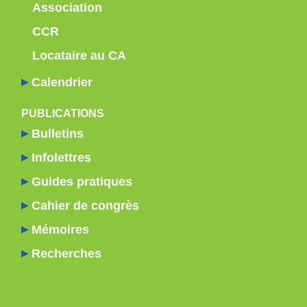
Association
Rencontre CE
CCR
CCR
Locataire au CA
OMHYR/Estrie
13 novembre,
Calendrier
2025 dès
22h00
PUBLICATIONS
Bulletins
Infolettres
Guides pratiques
Cahier de congrès
Mémoires
Recherches