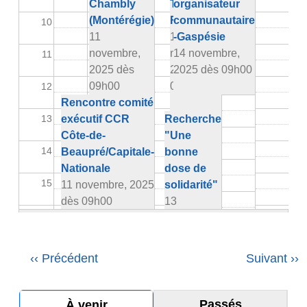
Chambly
Trois-
organisateur
(Montérégie)
Rivières
communautaire
10
11
13
-Gaspésie
novembre,
novembre,
14 novembre,
11
2025 dès
2025 dès
2025 dès 09h00
09h00
09h30
12
Rencontre comité
Comité
13
exécutif CCR
Recherche
logement
Côte-de-
"Une
abordable
14
Beaupré/Capitale-
bonne
10
Nationale
dose de
novembre,
15
11 novembre, 2025
solidarité"
2025 dès
dès 09h00
13
13h30
16
novembre,
2025 dès
17
10h00
Pagination
‹‹
Précédent
Suivant
››
18
Passés
À venir