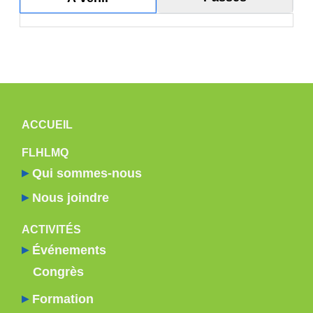
19
20
21
22
NAVIGATION PRINCIPALE
ACCUEIL
23
FLHLMQ
Qui sommes-nous
Nous joindre
ACTIVITÉS
Événements
Congrès
Formation