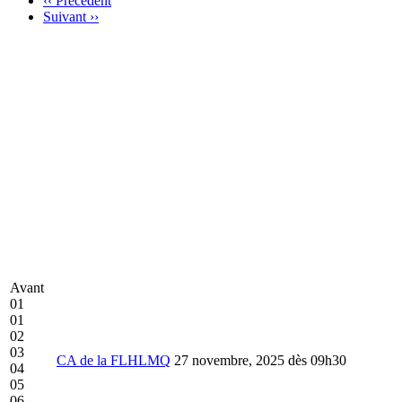
‹‹
Précédent
Suivant
››
Avant
01
01
02
03
CA de la FLHLMQ
27 novembre, 2025 dès 09h30
04
05
06