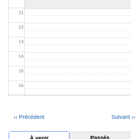
11
12
13
14
15
16
17
18
Pagination
‹‹
Précédent
Suivant
››
19
Passés
À venir