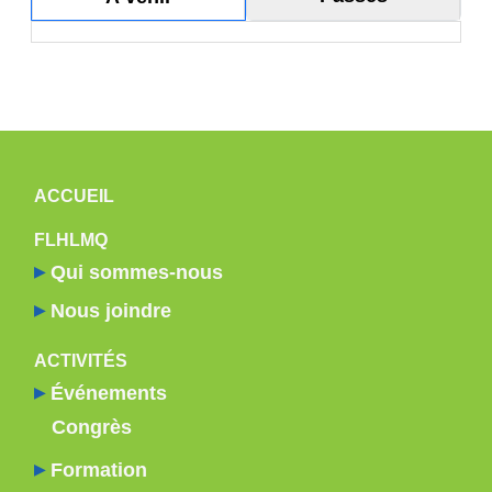
20
21
22
23
NAVIGATION PRINCIPALE
ACCUEIL
FLHLMQ
Qui sommes-nous
Nous joindre
ACTIVITÉS
Événements
Congrès
Formation