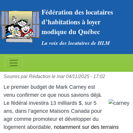
Aller au contenu principal
Fédération des locataires 
d’habitations à loyer 
modique du Québec
La voix des locataires de HLM
Mark Carney nous promet des
logements
Soumis par
Rédaction
le
mar 04/11/2025 - 17:02
Le premier budget de Mark Carney est
venu confirmer ce que nous savions déjà.
Image
Le fédéral investira 13 milliards $, sur 5
ans, dans l’agence Maisons Canada pour
agir comme promoteur et développer du
logement abordable,
notamment sur des terrains