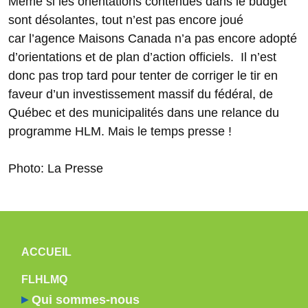
Même si les orientations contenues dans le budget
sont désolantes, tout n’est pas encore joué
car l’agence Maisons Canada n’a pas encore adopté
d’orientations et de plan d’action officiels. Il n’est
donc pas trop tard pour tenter de corriger le tir en
faveur d’un investissement massif du fédéral, de
Québec et des municipalités dans une relance du
programme HLM. Mais le temps presse !
Photo: La Presse
NAVIGATION PRINCIPALE
ACCUEIL
FLHLMQ
Qui sommes-nous