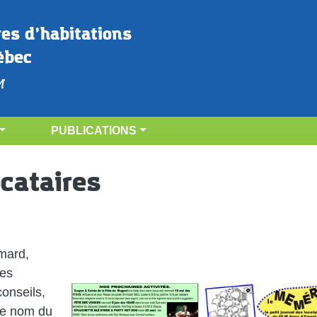
res d’habitations 
ébec
M
PUBLICATIONS
ocataires
ymard,
nes
Image
conseils,
 le nom du