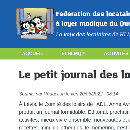
Aller au contenu principal
Fédération des locatai
à loyer modique du Qu
La voix des locataires de HL
NAVIGATION PRINCIPALE
ACCUEIL
FLHLMQ
ACTIVITÉS
Le petit journal des l
Soumis par
Rédaction
le
ven 20/05/2022 - 08:14
À Lévis, le Comité des loisirs de l'ADL, Anne A
produit un journal formidable. Éditorial, prochai
activités, mieux vivre ensemble, nouveautés et 
recettes, mini bibliothèques, le meméring, c'est