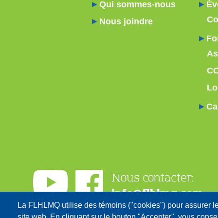
Qui sommes-nous
Év
Co
Nous joindre
Fo
As
C
Lo
Ca
Nous contacter:
info@flhlmq.com
La FLHLMQ utilise des témoins ("cookies") pour assurer l
1-800-566-9662
site web. En cliquant sur le bouton "Accepter", vous consen