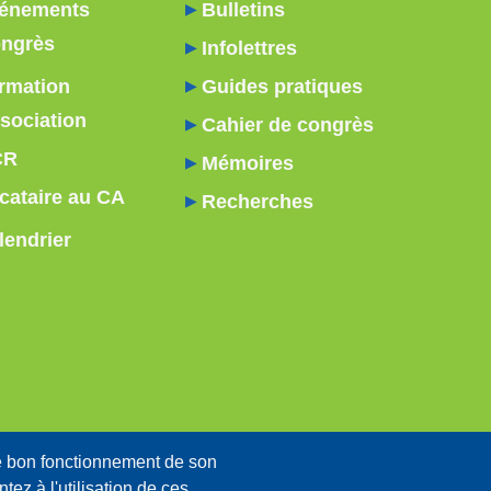
énements
Bulletins
ngrès
Infolettres
rmation
Guides pratiques
sociation
Cahier de congrès
CR
Mémoires
cataire au CA
Recherches
lendrier
e bon fonctionnement de son
tez à l'utilisation de ces