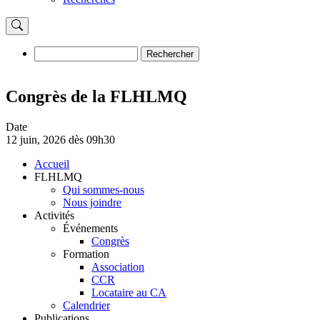
Rechercher
Rechercher
Congrès de la FLHLMQ
Date
12 juin, 2026 dès 09h30
Accueil
FLHLMQ
Navigation
Qui sommes-nous
principale
Nous joindre
Activités
Événements
Congrès
Formation
Association
CCR
Locataire au CA
Calendrier
Publications