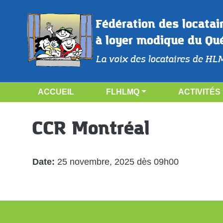
Aller au contenu principal
Fédération des locatai
à loyer modique du Qu
La voix des locataires de HL
NAVIGATION PRINCIPALE
ACCUEIL
FLHLMQ
ACTIVITÉS
CCR Montréal
Date
25 novembre, 2025 dès 09h00