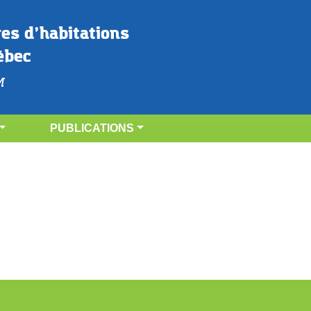
res d’habitations 
ébec
M
PUBLICATIONS