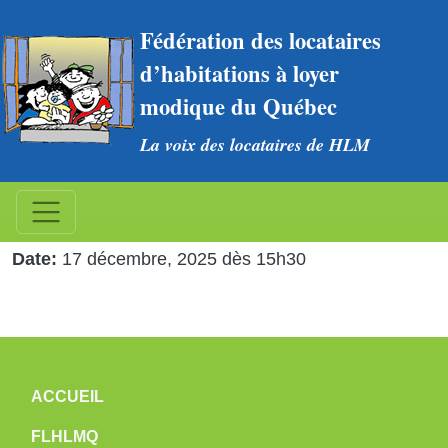
Aller au contenu principal
Fédération des locataires 
d’habitations à loyer 
modique du Québec
La voix des locataires de HLM
CCR Centre-du-Québec
(préparation)
Date
17 décembre, 2025 dès 15h30
NAVIGATION PRINCIPALE
ACCUEIL
FLHLMQ